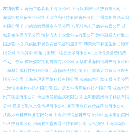
友情链接：
寿光市淼森化工有限公司
上海鲲弛网络科技有限公司
上
海扬畅鑫商贸有限公司
天津立和科技有限责任公司
广州笔创展览策划
有限公司
广州德诚教育投资有限公司
合肥醉鸟电子商务有限公司
盐
城君铭传媒有限公司
海林海力丰农业科技有限公司
海科融通支付通全
国运营中心
武侯区梦翼教育信息咨询服务部
湖南天宇有害生物防治有
限公司
周易算命
软瓴（重庆）信息技术有限公司
上海情缘爱恋婚庆
企划工作室
重庆姿客文化传媒有限公司
金华市通海网络科技有限公司
上海桦芸威科技有限公司
北京修煜科技公司
四川鑫辉人力资源开发有
限责任公司
上海基玛霆网络科技有限公司
成都磁力引擎传媒有限公司
上海恰麦生物科技有限公司
四川蓝奥科启网络科技有限公司
成都大运
汽车集团有限公司
佛山市昊钢金属有限公司
上海源腾海电子科技有限
公司
安徽省银果文化传媒有限公司
东莞市歌百灵传媒科技有限公司
江苏风云科技服务有限公司
上海言强信息科技有限公司
丽水市佰信网
络科技有限公司
河南易学堂教育科技有限公司
天气预报
上海华烁投