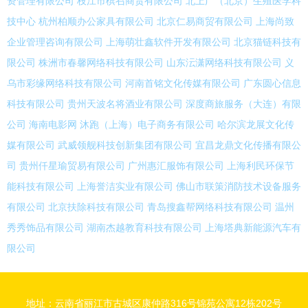
资管理有限公司
枝江市槟召商贸有限公司
北上广（北京）生殖医学科
技中心
杭州柏顺办公家具有限公司
北京仁易商贸有限公司
上海尚致
企业管理咨询有限公司
上海萌壮鑫软件开发有限公司
北京猫链科技有
限公司
株洲市春馨网络科技有限公司
山东沄潇网络科技有限公司
义
乌市彩缘网络科技有限公司
河南首铭文化传媒有限公司
广东圆心信息
科技有限公司
贵州天波名将酒业有限公司
深度商旅服务（大连）有限
公司
海南电影网
沐跑（上海）电子商务有限公司
哈尔滨龙展文化传
媒有限公司
武威领舰科技创新集团有限公司
宜昌龙鼎文化传播有限公
司
贵州仟星瑜贸易有限公司
广州惠汇服饰有限公司
上海利民环保节
能科技有限公司
上海誉洁实业有限公司
佛山市联策消防技术设备服务
有限公司
北京扶除科技有限公司
青岛搜鑫帮网络科技有限公司
温州
秀秀饰品有限公司
湖南杰越教育科技有限公司
上海塔典新能源汽车有
限公司
地址：云南省丽江市古城区康仲路316号锦苑公寓12栋202号