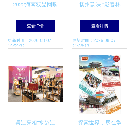
2022海南双品网购
扬州韵味 “戴春林
节暨非洲好物网购
杯”文创大赛中的旅
查看详情
查看详情
节圆满收官 旅游产
游纪念品新思维
更新时间：2026-08-07
更新时间：2026-08-07
16:59:32
21:58:13
品成亮点
吴江亮相“水韵江
探索世界，尽在掌